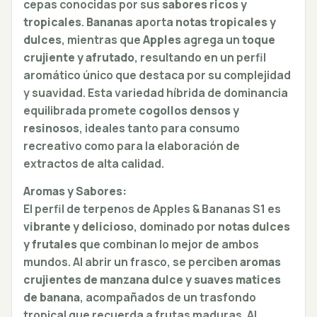
cepas conocidas por sus
sabores ricos y
tropicales
.
Bananas
aporta
notas tropicales y
dulces
, mientras que
Apples
agrega un
toque
crujiente y afrutado
, resultando en un perfil
aromático único que destaca por su complejidad
y suavidad. Esta variedad híbrida de dominancia
equilibrada promete
cogollos densos y
resinosos
, ideales tanto para consumo
recreativo como para la elaboración de
extractos de alta calidad.
Aromas y Sabores:
El perfil de terpenos de Apples & Bananas S1 es
vibrante y delicioso
, dominado por
notas dulces
y frutales
que combinan lo mejor de ambos
mundos. Al abrir un frasco, se perciben
aromas
crujientes de manzana dulce y suaves matices
de banana
, acompañados de un trasfondo
tropical que recuerda a frutas maduras. Al