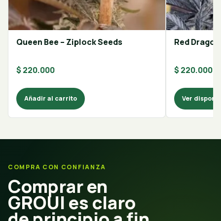
Queen Bee – Ziplock Seeds
Red Dragon 
$
220.000
$
220.000
Añadir al carrito
Ver disponib
COMPRA CON CONFIANZA
Comprar en
GROUI es claro
de principio a fin.