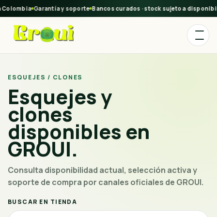
 Colombia
Garantía y soporte
Bancos curados · stock sujeto a disponibi
ESQUEJES / CLONES
Esquejes y
clones
disponibles en
GROUI.
Consulta disponibilidad actual, selección activa y
soporte de compra por canales oficiales de GROUI.
BUSCAR EN TIENDA