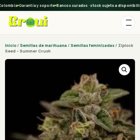
olombia
Garantía y soporte
Bancos curados · stock sujeto a disponibili
Inicio
/
Semillas de marihuana
/
Semillas feminizadas
/ Ziplock
Seed – Summer Crush