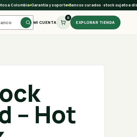
s a Colombia
Garantía y soporte
Bancos curados · stock sujeto a disp
0
MI CUENTA
EXPLORAR TIENDA
lock
d – Hot
k