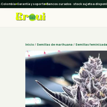
olombia
Garantía y soporte
Bancos curados · stock sujeto a disponibi
Inicio
/
Semillas de marihuana
/
Semillas feminizad