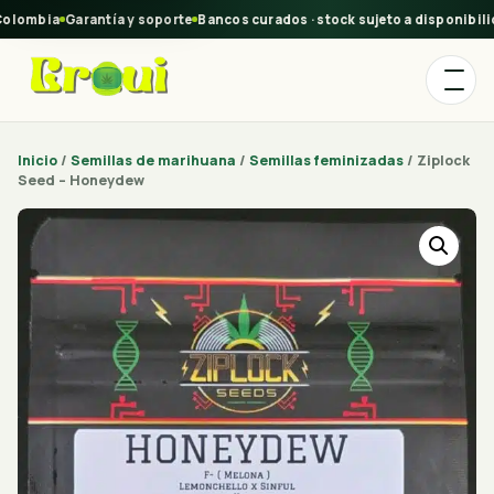
olombia
Garantía y soporte
Bancos curados · stock sujeto a disponibilid
Inicio
/
Semillas de marihuana
/
Semillas feminizadas
/ Ziplock
Seed – Honeydew