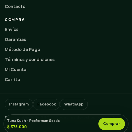
Contacto
COMPRA
Envíos
Garantías
Método de Pago
Términos y condiciones
Mi Cuenta
Carrito
Instagram
Facebook
WhatsApp
Copyright © 2026 GROUI. Todos los derechos reservados.
Tuna Kush – Reeferman Seeds
Comprar
$ 375.000
Volver arriba