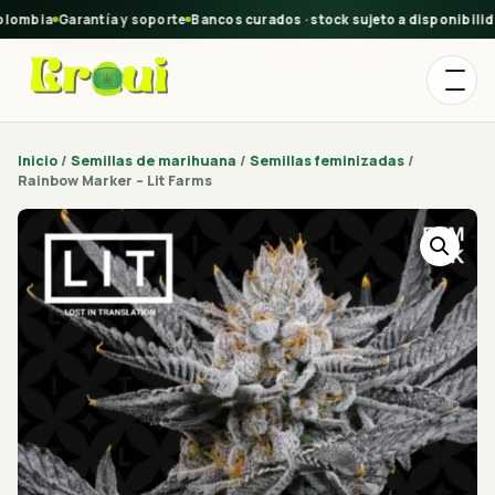
lombia
Garantía y soporte
Bancos curados · stock sujeto a disponibilida
Inicio
/
Semillas de marihuana
/
Semillas feminizadas
/
Rainbow Marker – Lit Farms