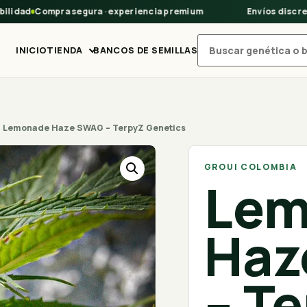
idad
Compra segura · experiencia premium
Envíos discretos
INICIO
TIENDA
BANCOS DE SEMILLAS
Buscar productos
 Lemonade Haze SWAG – TerpyZ Genetics
GROUI COLOMBIA
Lem
Haz
– T