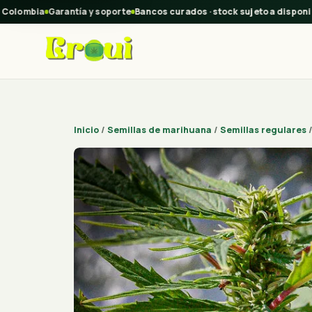
lombia
Garantía y soporte
Bancos curados · stock sujeto a disponibil
Inicio
/
Semillas de marihuana
/
Semillas regulares
/