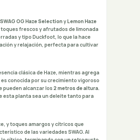
SWAG OG Haze Selection
y
Lemon Haze
n toques frescos y afrutados de limonada
radas y tipo Duckfoot, lo que la hace
ión y relajación, perfecta para cultivar
esencia clásica de Haze, mientras agrega
 es conocida por su crecimiento vigoroso
ue pueden alcanzar los
2 metros de altura
.
e esta planta sea un deleite tanto para
ce, y toques amargos y cítricos que
cterístico de las variedades SWAG. Al
y lo cítrico, terminando con un retrogusto