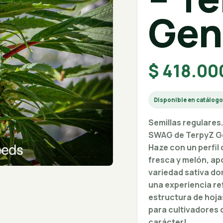
Gen
$
418.00
Disponible en catálog
Semillas regulares
SWAG de TerpyZ Ge
Haze con un perfil
fresca y melón, ap
variedad sativa do
una experiencia re
estructura de hoja
para cultivadores 
carácter!