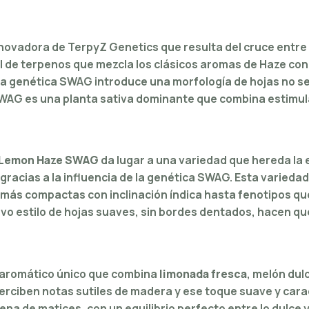
ovadora de TerpyZ Genetics que resulta del cruce entre
fil de terpenos que mezcla los clásicos aromas de Haze co
la genética SWAG introduce una morfología de hojas no ser
AG es una planta sativa dominante que combina estimulac
Lemon Haze SWAG
da lugar a una variedad que hereda la 
racias a la influencia de la genética SWAG. Esta variedad
 más compactas con inclinación índica hasta fenotipos q
tivo estilo de hojas suaves, sin bordes dentados, hacen qu
aromático único que combina
limonada fresca
, melón dul
erciben notas sutiles de madera y ese toque suave y cara
lena de matices, con un equilibrio perfecto entre lo dulce 