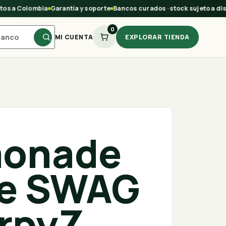
 a Colombia
Garantía y soporte
Bancos curados · stock sujeto a dispon
0
MI CUENTA
EXPLORAR TIENDA
onade
e SWAG
erpyZ