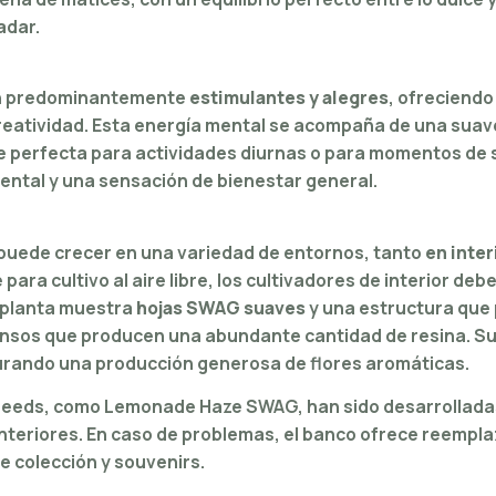
adar.
n predominantemente
estimulantes y alegres
, ofreciendo
reatividad. Esta energía mental se acompaña de una suav
ce perfecta para actividades diurnas o para momentos de s
ental y una sensación de bienestar general.
uede crecer en una variedad de entornos, tanto
en inte
ara cultivo al aire libre, los cultivadores de interior deb
a planta muestra
hojas SWAG suaves
y una estructura que
sos que producen una abundante cantidad de resina. Su 
urando una producción generosa de flores aromáticas.
eeds, como Lemonade Haze SWAG, han sido desarrolladas p
nteriores. En caso de problemas, el banco ofrece reempla
de colección y souvenirs.