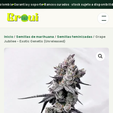
lombia
Garantía y soporte
Bancos curados · stock sujeto a disponibilida
Inicio
/
Semillas de marihuana
/
Semillas feminizadas
/ Grape
Jubilee – Exotic Genetix (Unreleased)