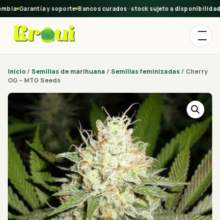
bia
Garantía y soporte
Bancos curados · stock sujeto a disponibilidad
C
Inicio
/
Semillas de marihuana
/
Semillas feminizadas
/ Cherry
OG – MTG Seeds