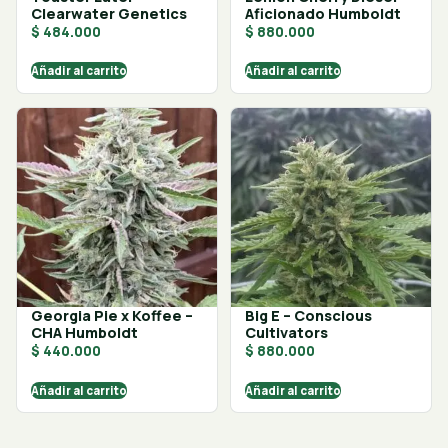
Clearwater Genetics
Aficionado Humboldt
$
484.000
$
880.000
Añadir al carrito
Añadir al carrito
Georgia Pie x Koffee –
Big E – Conscious
CHA Humboldt
Cultivators
$
440.000
$
880.000
Añadir al carrito
Añadir al carrito