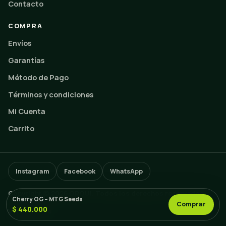
Contacto
COMPRA
Envíos
Garantías
Método de Pago
Términos y condiciones
Mi Cuenta
Carrito
Instagram
Facebook
WhatsApp
Copyright © 2026 GROUI. Todos los derechos reservados.
Cherry OG – MTG Seeds
Comprar
$ 440.000
Volver arriba