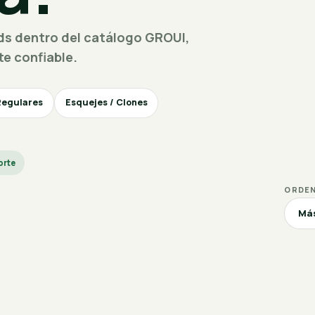
ds dentro del catálogo GROUI,
te confiable.
Regulares
Esquejes / Clones
orte
ORDE