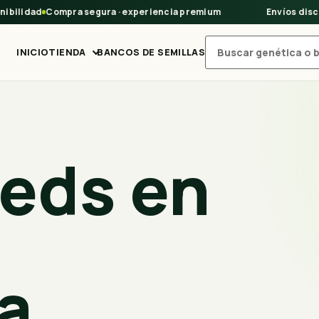
bilidad
Compra segura · experiencia premium
Envíos discre
INICIO
TIENDA
BANCOS DE SEMILLAS
Buscar productos
eeds en
a.