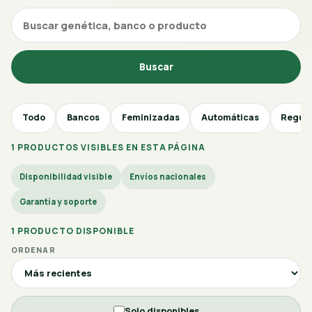
Buscar
Todo
Bancos
Feminizadas
Automáticas
Regul
1 PRODUCTOS VISIBLES EN ESTA PÁGINA
Disponibilidad visible
Envíos nacionales
Garantía y soporte
1 PRODUCTO DISPONIBLE
ORDENAR
Solo disponibles