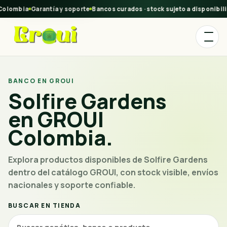
olombia
Garantía y soporte
Bancos curados · stock sujeto a disponibilid
BANCO EN GROUI
Solfire Gardens
en GROUI
Colombia.
Explora productos disponibles de Solfire Gardens
dentro del catálogo GROUI, con stock visible, envíos
nacionales y soporte confiable.
BUSCAR EN TIENDA