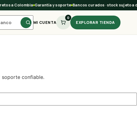
etos a Colombia
Garantía y soporte
Bancos curados · stock sujeto a d
0
MI CUENTA
EXPLORAR TIENDA
 soporte confiable.