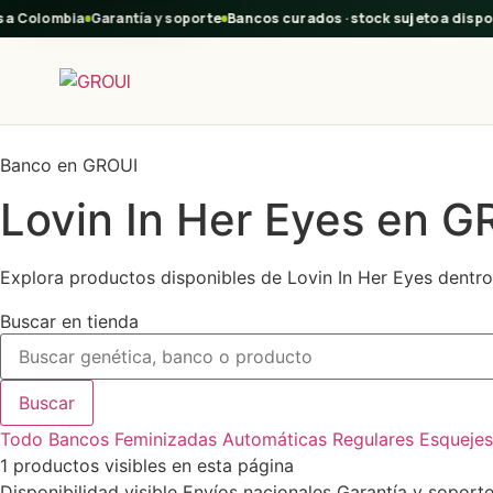
 a Colombia
Garantía y soporte
Bancos curados · stock sujeto a dispon
Banco en GROUI
Lovin In Her Eyes en G
Explora productos disponibles de Lovin In Her Eyes dentro 
Buscar en tienda
Buscar
Todo
Bancos
Feminizadas
Automáticas
Regulares
Esquejes
1 productos visibles en esta página
Disponibilidad visible
Envíos nacionales
Garantía y soport