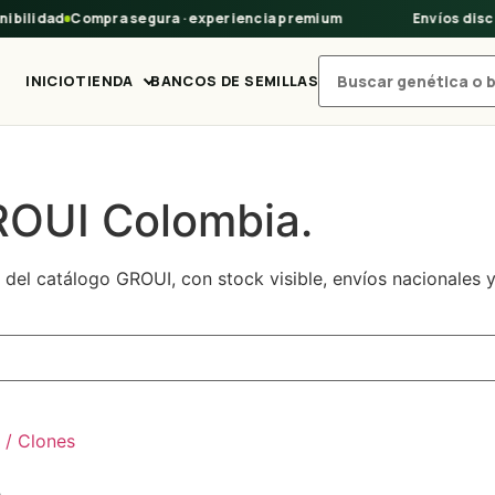
ibilidad
Compra segura · experiencia premium
Envíos discr
INICIO
TIENDA
BANCOS DE SEMILLAS
Buscar productos
ROUI Colombia.
del catálogo GROUI, con stock visible, envíos nacionales y
 / Clones
e